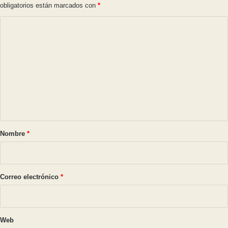
obligatorios están marcados con
*
C
o
m
e
n
t
a
r
Nombre
*
i
o
*
Correo electrónico
*
Web