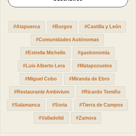
Atapuerca
Burgos
Castilla y León
Comunidades Autónomas
Estrella Michelin
gastronomía
Luis Alberto Lera
Matapozuelos
Miguel Cobo
Miranda de Ebro
Restaurante Ambivium
Ricardo Temiño
Salamanca
Soria
Tierra de Campos
Valladolid
Zamora