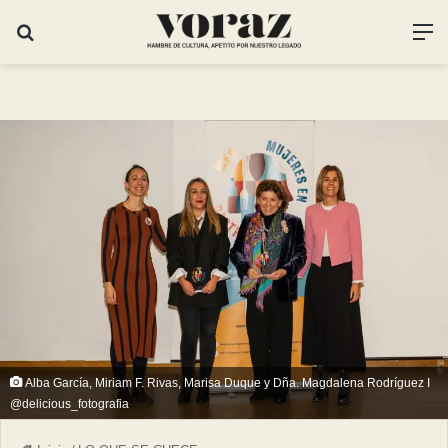
Alba García, Miriam F. Rivas, Marisa Duque y Dña. Magdalena Rodríguez I
@delicious_fotografia