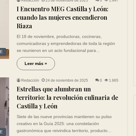
Redacción
25 de noviembre de 2025
0
1.647
I Encuentro MEG Castilla y León:
cuando las mujeres encendieron
Riaza
El 18 de noviembre, productoras, cocineras,
comunicadoras y emprendedoras de toda la región
se reunieron en un acto fundacional para…
CE
Leer más »
Redacción
24 de noviembre de 2025
0
1.665
Estrellas que alumbran un
territorio: la revolución culinaria de
Castilla y León
Siete de las nueve provincias mantienen su pulso
creativo en la Guía 2025: una constelación
gastronómica que reivindica territorio, producto…
CE