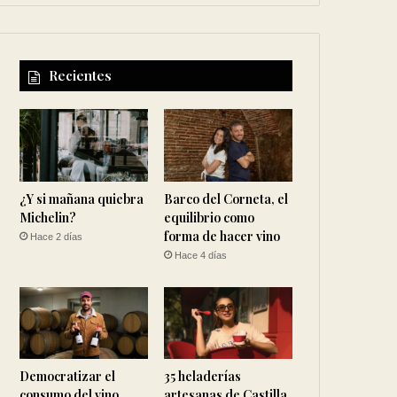
Recientes
¿Y si mañana quiebra
Barco del Corneta, el
Michelin?
equilibrio como
forma de hacer vino
Hace 2 días
Hace 4 días
Democratizar el
35 heladerías
consumo del vino
artesanas de Castilla