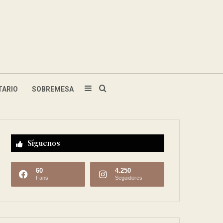
TARIO
SOBREMESA
Síguenos
60
4.250
Fans
Seguidores