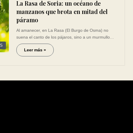
La Rasa de Soria: un océano de
manzanos que brota en mitad del
páramo
Al amanecer, en La Rasa (El Burgo de Osma) no
suena el canto de los pájaros, sino a un murmullo…
ES
Leer más »