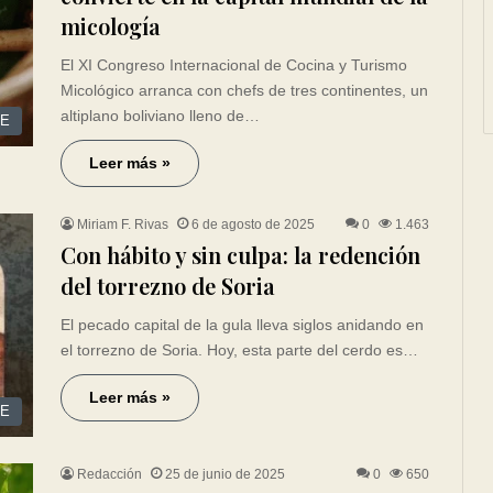
micología
El XI Congreso Internacional de Cocina y Turismo
Micológico arranca con chefs de tres continentes, un
altiplano boliviano lleno de…
CE
Leer más »
Miriam F. Rivas
6 de agosto de 2025
0
1.463
Con hábito y sin culpa: la redención
del torrezno de Soria
El pecado capital de la gula lleva siglos anidando en
el torrezno de Soria. Hoy, esta parte del cerdo es…
Leer más »
CE
Redacción
25 de junio de 2025
0
650