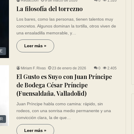
Redacción
9 de marzo de 2026
0
1.520
La filosofía del torrezno
Los bares, como las personas, tienen talentos muy
concretos. Algunos dominan la tortilla, otros viven de
una ensaladilla memorable, y…
Leer más »
CE
Miriam F. Rivas
23 de enero de 2026
0
2.405
El Gusto es Suyo con Juan Príncipe
de Bodega César Príncipe
(Fuensaldaña, Valladolid)
Juan Príncipe habla como camina: rápido, sin
rodeos, con una sonrisa medio permanente y una
convicción clara, la de que…
R
Leer más »