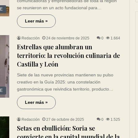
comunicadoras y emprendedoras de toda la región
se reunieron en un acto fundacional para…
CE
Leer más »
Redacción
24 de noviembre de 2025
0
1.664
Estrellas que alumbran un
territorio: la revolución culinaria de
Castilla y León
Siete de las nueve provincias mantienen su pulso
creativo en la Guía 2025: una constelación
gastronómica que reivindica territorio, producto…
CE
Leer más »
Redacción
27 de octubre de 2025
0
1.525
Setas en ebullición: Soria se
convierte en la capital mundial de la