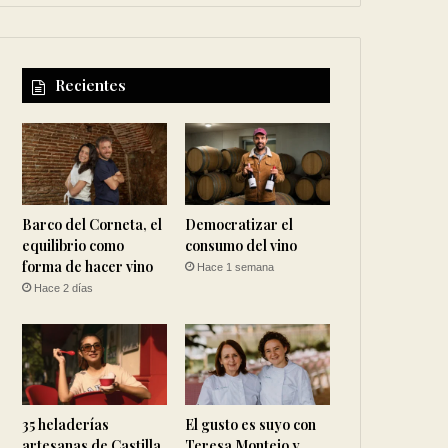
Recientes
Barco del Corneta, el
Democratizar el
equilibrio como
consumo del vino
forma de hacer vino
Hace 1 semana
Hace 2 días
35 heladerías
El gusto es suyo con
artesanas de Castilla
Teresa Montejo y