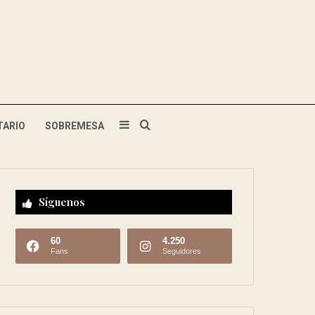
TARIO
SOBREMESA
Síguenos
60
4.250
Fans
Seguidores