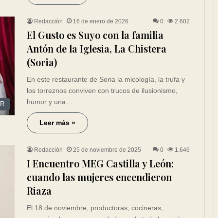
Redacción
16 de enero de 2026
0
2.602
El Gusto es Suyo con la familia
Antón de la Iglesia, La Chistera
(Soria)
En este restaurante de Soria la micología, la trufa y
los torreznos conviven con trucos de ilusionismo,
humor y una…
R
Leer más »
Redacción
25 de noviembre de 2025
0
1.646
I Encuentro MEG Castilla y León:
cuando las mujeres encendieron
Riaza
El 18 de noviembre, productoras, cocineras,