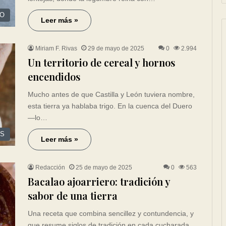
IO
Leer más »
Miriam F. Rivas
29 de mayo de 2025
0
2.994
Un territorio de cereal y hornos
encendidos
Mucho antes de que Castilla y León tuviera nombre,
esta tierra ya hablaba trigo. En la cuenca del Duero
—lo…
ES
Leer más »
Redacción
25 de mayo de 2025
0
563
Bacalao ajoarriero: tradición y
sabor de una tierra
Una receta que combina sencillez y contundencia, y
que resume siglos de tradición en cada cucharada.