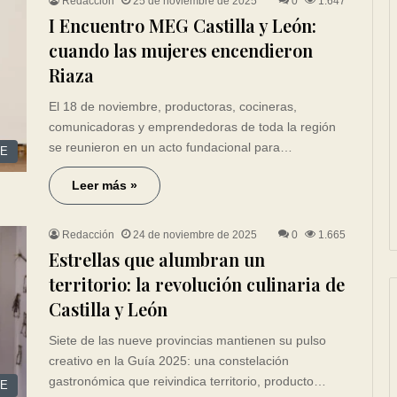
Redacción
25 de noviembre de 2025
0
1.647
I Encuentro MEG Castilla y León:
cuando las mujeres encendieron
Riaza
El 18 de noviembre, productoras, cocineras,
comunicadoras y emprendedoras de toda la región
se reunieron en un acto fundacional para…
CE
Leer más »
Redacción
24 de noviembre de 2025
0
1.665
Estrellas que alumbran un
territorio: la revolución culinaria de
Castilla y León
Siete de las nueve provincias mantienen su pulso
creativo en la Guía 2025: una constelación
gastronómica que reivindica territorio, producto…
CE