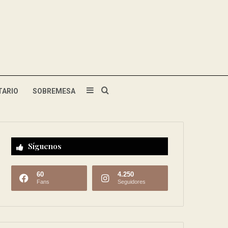
TARIO
SOBREMESA
Síguenos
60
4.250
Fans
Seguidores