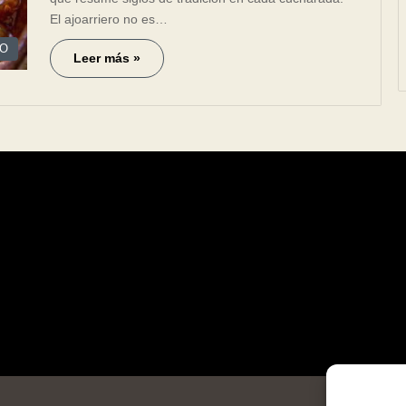
El ajoarriero no es…
IO
Leer más »