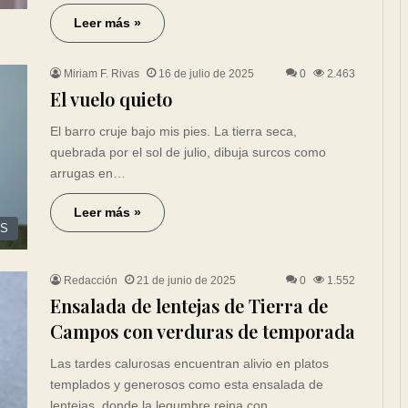
Leer más »
Miriam F. Rivas
16 de julio de 2025
0
2.463
El vuelo quieto
El barro cruje bajo mis pies. La tierra seca,
quebrada por el sol de julio, dibuja surcos como
arrugas en…
Leer más »
ES
Redacción
21 de junio de 2025
0
1.552
Ensalada de lentejas de Tierra de
Campos con verduras de temporada
Las tardes calurosas encuentran alivio en platos
templados y generosos como esta ensalada de
lentejas, donde la legumbre reina con…