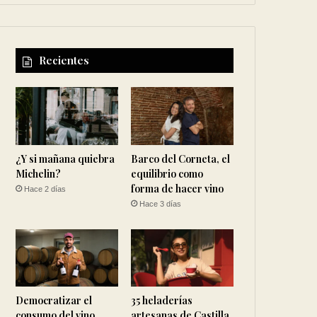
Recientes
¿Y si mañana quiebra
Barco del Corneta, el
Michelin?
equilibrio como
forma de hacer vino
Hace 2 días
Hace 3 días
Democratizar el
35 heladerías
consumo del vino
artesanas de Castilla