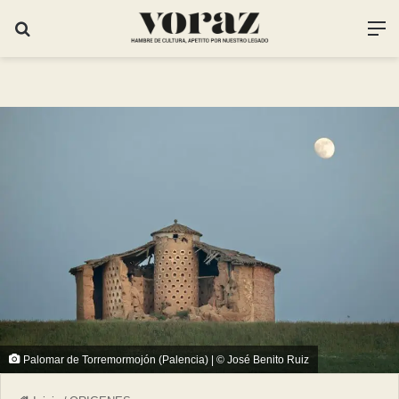
Palomar de Torremormojón (Palencia) | © José Benito Ruiz