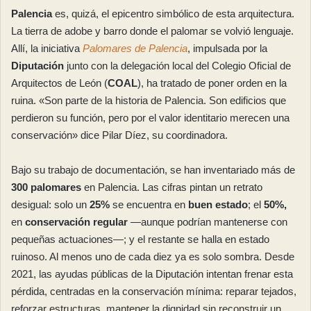
Palencia
es, quizá, el epicentro simbólico de esta arquitectura.
La tierra de adobe y barro donde el palomar se volvió lenguaje.
Allí, la iniciativa
Palomares de Palencia
, impulsada por la
Diputación
junto con la delegación local del Colegio Oficial de
Arquitectos de León (
COAL
), ha tratado de poner orden en la
ruina. «Son parte de la historia de Palencia. Son edificios que
perdieron su función, pero por el valor identitario merecen una
conservación» dice Pilar Díez, su coordinadora.
Bajo su trabajo de documentación, se han inventariado más de
300 palomares
en Palencia. Las cifras pintan un retrato
desigual: solo un
25%
se encuentra en
buen estado
; el
50%,
en
conservación regular
—aunque podrían mantenerse con
pequeñas actuaciones—; y el restante se halla en estado
ruinoso. Al menos uno de cada diez ya es solo sombra. Desde
2021, las ayudas públicas de la Diputación intentan frenar esta
pérdida, centradas en la conservación mínima: reparar tejados,
reforzar estructuras, mantener la dignidad sin reconstruir un