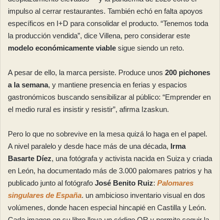
impulso al cerrar restaurantes. También echó en falta apoyos
específicos en I+D para consolidar el producto. “Tenemos toda
la producción vendida”, dice Villena, pero considerar este
modelo económicamente viable
sigue siendo un reto.
A pesar de ello, la marca persiste. Produce unos
200 pichones
a la semana
, y mantiene presencia en ferias y espacios
gastronómicos buscando sensibilizar al público: “Emprender en
el medio rural es insistir y resistir”, afirma Izaskun.
Pero lo que no sobrevive en la mesa quizá lo haga en el papel.
A nivel paralelo y desde hace más de una década,
Irma
Basarte Díez
, una fotógrafa y activista nacida en Suiza y criada
en León, ha documentado más de 3.000 palomares patrios y ha
publicado junto al fotógrafo
José Benito Ruiz
:
Palomares
singulares de España
. un ambicioso inventario visual en dos
volúmenes, donde hacen especial hincapié en Castilla y León.
Cada imagen en su libro lleva un código QR y permite seguir la