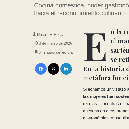
Cocina doméstica, poder gastronó
hacia el reconocimiento culinario.
E
n
la c
Miriam F. Rivas
el ma
8 de marzo de 2026
sarté
5 minutos de lectura
se ret
En la historia 
metáfora funci
Si echamos un vistazo a 
las mujeres han sosten
recetas— mientras el man
quedaba en otras manos.
gastronómica, masculin