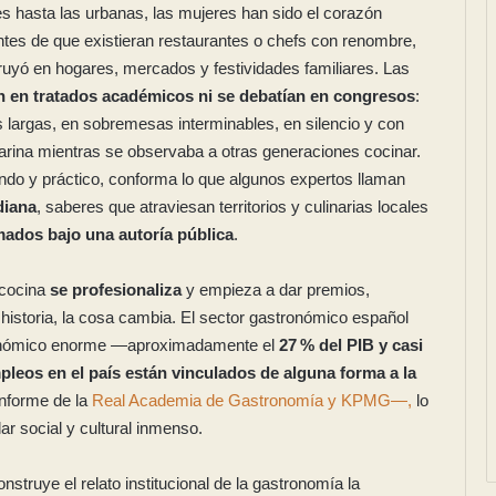
s hasta las urbanas, las mujeres han sido el corazón
Antes de que existieran restaurantes o chefs con renombre,
ruyó en hogares, mercados y festividades familiares. Las
n en tratados académicos ni se debatían en congresos
:
largas, en sobremesas interminables, en silencio y con
ina mientras se observaba a otras generaciones cocinar.
ndo y práctico, conforma lo que algunos expertos llaman
diana
, saberes que atraviesan territorios y culinarias locales
mados bajo una autoría pública
.
 cocina
se profesionaliza
y empieza a dar premios,
a historia, la cosa cambia. El sector gastronómico español
onómico enorme —aproximadamente el
27 % del PIB y casi
pleos en el país están vinculados de alguna forma a la
informe de la
Real Academia de Gastronomía y KPMG—,
lo
lar social y cultural inmenso.
struye el relato institucional de la gastronomía la