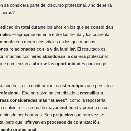
ión se considera parte del discurso profesional, ¿no
debería
cineros?
edicación total
durante los años en los que
se consolidan
onales
—aproximadamente entre los treinta y los cuarenta
oincide
con momentos vitales en los que muchas
nes relacionadas con la vida familiar
. El resultado es
tor: muchas cocineras
abandonan la carrera
profesional
 que comienzan a
abrirse las oportunidades
para dirigir
ta dinámica sin contemplar los
estereotipos
que persisten
rofesional
. Esa narrativa ha contribuido a
encasillar a
áreas consideradas más “suaves”
, como la repostería,
na caliente —la zona de mayor visibilidad y presión en un
dominada por hombres. Son
prejuicios
que rara vez se
ta, pero que
influyen en procesos de contratación
,
iento profesional.