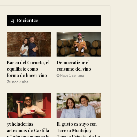
Recientes
Barco del Corneta, el
Democratizar el
equilibrio como
consumo del vino
forma de hacer vino
Hace 1 semana
Hace 2 días
35 heladerías
El gusto es suyo con
artesanas de Castilla
Teresa Montejo y
y León que merece la
Teresa Uriarte, de La