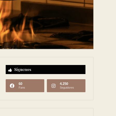
Síguenos
60
4.250
Fans
Seguidores