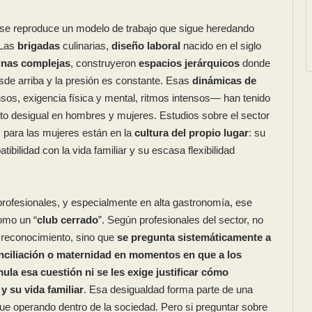
l se reproduce un modelo de trabajo que sigue heredando
 Las
brigadas
culinarias,
diseño laboral
nacido en el siglo
inas complejas
, construyeron
espacios jerárquicos
donde
esde arriba y la presión es constante. Esas
dinámicas de
os, exigencia física y mental, ritmos intensos— han tenido
to desigual en hombres y mujeres. Estudios sobre el sector
 para las mujeres están en la
cultura del propio lugar
: su
bilidad con la vida familiar y su escasa flexibilidad
ofesionales, y especialmente en alta gastronomía, ese
omo un “
club cerrado
”. Según profesionales del sector, no
e reconocimiento, sino que
se pregunta sistemáticamente a
nciliación o maternidad en momentos en que a los
ula esa cuestión ni se les exige justificar cómo
y su vida familiar
. Esa desigualdad forma parte de una
ue operando dentro de la sociedad. Pero si preguntar sobre