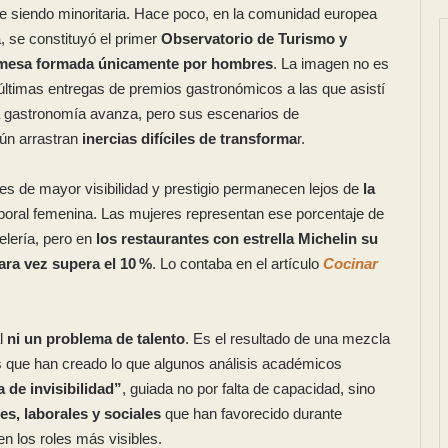
e siendo minoritaria. Hace poco, en la comunidad europea
, se constituyó el primer
Observatorio de Turismo y
mesa formada únicamente por hombres
. La imagen no es
últimas entregas de premios gastronómicos a las que asistí
La gastronomía avanza, pero sus escenarios de
aún arrastran
inercias difíciles de transforma
r.
ares de mayor visibilidad y prestigio permanecen lejos de
la
aboral femenina. Las mujeres representan ese porcentaje de
elería, pero en
los restaurantes con estrella Michelin su
ra vez supera el 10 %
. Lo contaba en el artículo
Cocinar
l
ni un problema de talento
. Es el resultado de una mezcla
es que han creado lo que algunos análisis académicos
a de invisibilidad”
, guiada no por falta de capacidad, sino
les, laborales y sociales
que han favorecido durante
n los roles más visibles.