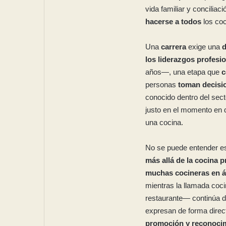
vida familiar y conciliac
hacerse a todos
los co
Una
carrera
exige una
d
los liderazgos profesi
años—, una etapa que
c
personas
toman decisio
conocido dentro del sec
justo en el momento en
una cocina.
No se puede entender es
más allá de la cocina p
muchas cocineras en 
mientras la llamada coci
restaurante— continúa 
expresan de forma direc
promoción y reconocim