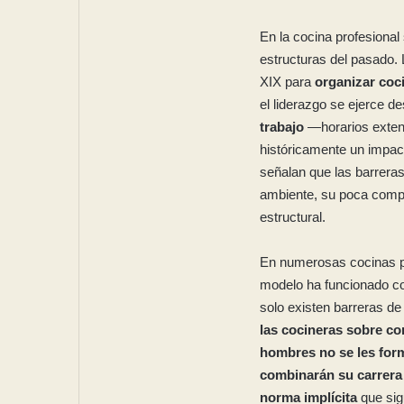
En la cocina profesiona
estructuras del pasado.
XIX para
organizar coc
el liderazgo se ejerce d
trabajo
—horarios extens
históricamente un impac
señalan que las barreras
ambiente, su poca compati
estructural.
En numerosas cocinas pr
modelo ha funcionado c
solo existen barreras d
las cocineras sobre co
hombres no se les form
combinarán su carrera 
norma implícita
que sig