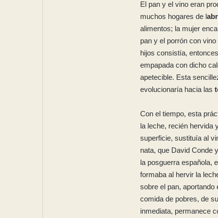
El pan y el vino eran pr
muchos hogares de l
abr
alimentos; la mujer enca
pan y el porrón con vino
hijos consistía, entonce
empapada con dicho cal
apetecible. Esta sencill
evolucionaría hacia las
t
Con el tiempo, esta prác
la leche, recién hervida
superficie, sustituía al v
nata, que David Conde 
la posguerra española, e
formaba al hervir la lec
sobre el pan, aportando
comida de pobres, de sup
inmediata, permanece co