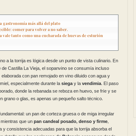
a gastronomía más allá del plato
cible: comer para volver a no saber.
a vale tanto como una cucharada de huevas de esturión 
no a la torrija es lógica desde un punto de vista culinario. En
e de Castilla La Vieja, el sopanvino se consumía incluso
, elaborada con pan remojado en vino diluido con agua y
miel, especialmente durante la
siega
y la
vendimia
. El paso
borado, donde la rebanada se reboza en huevo, se fríe y se
n grano o glas, es apenas un pequeño salto técnico.
undamental: un pan de corteza gruesa o de miga irregular
, mientras que un
pan candeal posado, denso y firme
,
ra y consistencia adecuadas para que la torrija absorba el