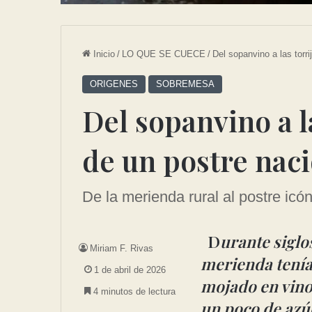
Inicio
/
LO QUE SE CUECE
/
Del sopanvino a las torri
ORIGENES
SOBREMESA
Del sopanvino a la
de un postre naci
De la merienda rural al postre ic
D
urante siglos
Miriam F. Rivas
merienda tenía
1 de abril de 2026
mojado en vino 
4 minutos de lectura
un poco de azúc