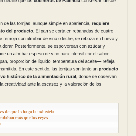
un detalle que los
cocineros de Palencia
conservan desde
n de las torrijas, aunque simple en apariencia,
requiere
to del producto
. El pan se corta en rebanadas de cuatro
se remoja con almíbar de vino o leche, se reboza en huevo y
a dorar. Posteriormente, se espolvorean con azúcar y
de un almíbar espeso de vino para intensificar el sabor.
an, proporción de líquido, temperatura del aceite— refleja
nsmitida. En este sentido, las torrijas son tanto un
producto
vo histórico de la alimentación rural
, donde se observan
a creatividad ante la escasez y la valoración de los
es de que lo haga la industria.
ndaban más que los reyes.
s