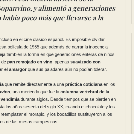
opanvino, y alimentó a generaciones
 había poco más que llevarse a la
ncluso en el cine clásico español. Es imposible olvidar
 esa película de 1955 que además de narrar la inocencia
efleja también la forma en que generaciones enteras de niños
e de
pan remojado en vino
, apenas
suavizado con
r el amargor
que sus paladares aún no podían tolerar.
ia
que remite directamente a una
práctica cotidiana
en los
nvino
, una merienda que fue la
columna vertebral de la
e
vendimia
durante siglos. Desde tiempos que se pierden en
ta los años sesenta del siglo XX, cuando el chocolate y los
eemplazar el morapio, y los bocadillos sustituyeron a los
os de las mesas campesinas.