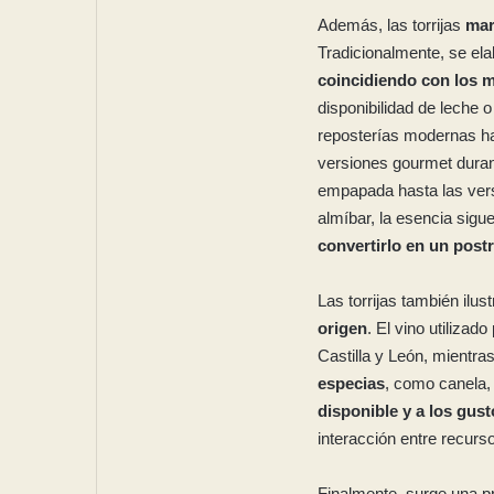
Además, las torrijas
mar
Tradicionalmente, se el
coincidiendo con los 
disponibilidad de leche 
reposterías modernas h
versiones gourmet duran
empapada hasta las vers
almíbar, la esencia sigu
convertirlo en un post
Las torrijas también ilus
origen
. El vino utilizad
Castilla y León, mientras
especias
, como canela,
disponible y a los gus
interacción entre recurs
Finalmente, surge una pr