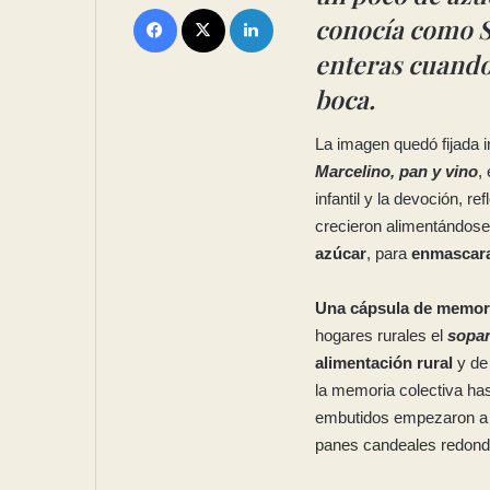
conocía como S
enteras cuando
boca.
La imagen quedó fijada i
Marcelino, pan y vino
,
infantil y la devoción, r
crecieron alimentándos
azúcar
, para
enmascara
Una cápsula de memor
hogares rurales el
sopa
alimentación rural
y d
la memoria colectiva has
embutidos empezaron a r
panes candeales redond