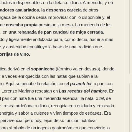
oductos indispensables en la dieta cotidiana. A menudo, y en
adores asalariados
,
la despensa carecía
de otros
rgada de la cocina debía improvisar con lo disponible y, el
 de
cosecha propia
presidían la mesa. La merienda de los
s, en
una rebanada de pan candeal de miga cerrada
,
do y ligeramente endulzada para, como decía, hacerla más
ez y austeridad constituyó la base de una tradición que
orrijas de vino.
tica derivó en el
sopanleche
(término ya en desuso), donde
 y a veces enriquecida con las natas que subían a la
ino. Aquí se percibe la relación con el
pa amb tel
, o pan con
y Lorenzo Mariano rescatan en
Las recetas del hambre
. En
l pan con nata fue una merienda esencial: la nata, o
tel
, se
he fresca ordeñada a diario, recogida con cuidado y colocada
 energía y sabor a quienes vivían tiempos de escasez. Era
ervivencia, pero hoy, lejos de su función nutritiva
mo símbolo de un ingenio gastronómico que convierte lo