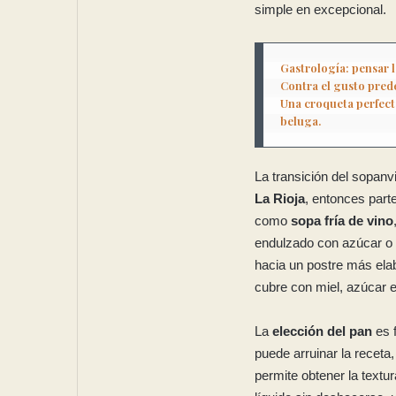
simple en excepcional.
Gastrología: pensar l
Contra el gusto prede
Una croqueta perfect
beluga.
La transición del sopanvi
La Rioja
, entonces part
como
sopa fría de vino
endulzado con azúcar o 
hacia un postre más ela
cubre con miel, azúcar e
La
elección del pan
es f
puede arruinar la receta
permite obtener la textu