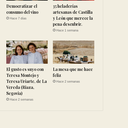
Democratizar el
35 heladerías
consumo del vino
artesanas de Castilla
y León que merece la
Hace 7 días
pena descubrir.
Hace 1 semana
El gusto es suyo con
La mesa que me hace
Teresa Montejo y
feliz
Teresa Uriarte, de La
Hace 2 semanas
Vereda (Riaza,
Segovia)
Hace 2 semanas