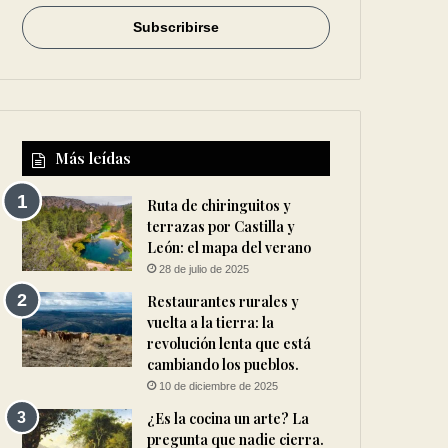
Más leídas
Ruta de chiringuitos y
terrazas por Castilla y
León: el mapa del verano
28 de julio de 2025
Restaurantes rurales y
vuelta a la tierra: la
revolución lenta que está
cambiando los pueblos.
10 de diciembre de 2025
¿Es la cocina un arte? La
pregunta que nadie cierra.