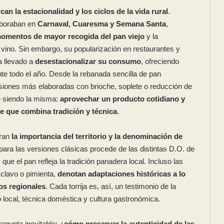
can la estacionalidad y los ciclos de la vida rural
.
aboraban en
Carnaval, Cuaresma y Semana Santa
,
momentos de mayor recogida del pan viejo
y la
o vino. Sin embargo, su popularización en restaurantes y
a llevado a
desestacionalizar su consumo
, ofreciendo
te todo el año. Desde la rebanada sencilla de pan
iones más elaboradas con brioche, soplete o reducción de
e siendo la misma:
aprovechar un producto cotidiano y
re que combina tradición y técnica
.
tran
la importancia del territorio y la denominación de
o para las versiones clásicas procede de las distintas D.O. de
 que el pan refleja la tradición panadera local. Incluso las
 clavo o pimienta,
denotan adaptaciones históricas a lo
tos regionales
. Cada torrija es, así, un testimonio de la
o local, técnica doméstica y cultura gastronómica.
egunta inevitable:
¿cómo preservar la autenticidad de las