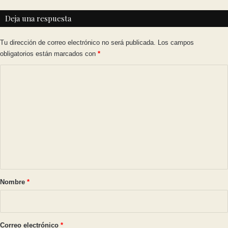
Deja una respuesta
Tu dirección de correo electrónico no será publicada.
Los campos
obligatorios están marcados con
*
C
o
m
e
n
t
a
r
Nombre
*
i
o
*
Correo electrónico
*