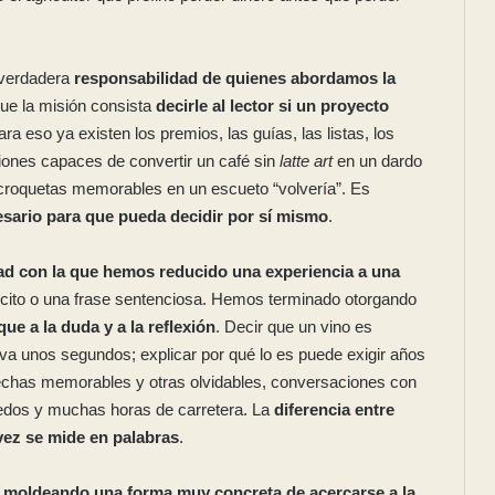
 verdadera
responsabilidad de quienes abordamos la
que la misión consista
decirle al lector si un proyecto
ara eso ya existen los premios, las guías, las listas, los
iones capaces de convertir un café sin
latte art
en un dardo
croquetas memorables en un escueto “volvería”. Es
esario para que pueda decidir por sí mismo
.
dad con la que hemos reducido una experiencia a una
ncito o una frase sentenciosa. Hemos terminado otorgando
que a la duda y a la reflexión
. Decir que un vino es
eva unos segundos; explicar por qué lo es puede exigir años
chas memorables y otras olvidables, conversaciones con
viñedos y muchas horas de carretera. La
diferencia entre
 vez se mide en palabras
.
 moldeando una forma muy concreta de acercarse a la