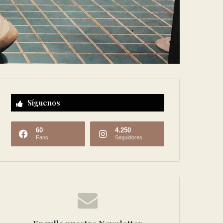
Síguenos
60
4.250
Fans
Seguidores