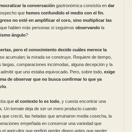
mocratizar la conversación
gastronómica consistía en
dar
ospecho que
hemos confundido el medio con el fin.
reso no esté en amplificar el coro, sino multiplicar las
e que hablen más personas si seguimos
observando
la
mismo ángulo
?
ertas, pero el conocimiento decide cuáles merece la
 se acumulan; la mirada se construye. Requiere de tiempo,
s largas, comparaciones incómodas, alguna decepción y la
 admitir que uno estaba equivocado. Pero, sobre todo,
exige
rma de observar que no busca confirmar lo que ya
rlo
.
stía que
el contexto lo es todo
, y cuesta encontrar una
a. Un tomate deja de ser un mero producto cuando
a que creció, las heladas que arruinaron media cosecha, la
generaciones empeñada en conservar una variedad que
 el agricultor que prefirió perder dinero antes que perder