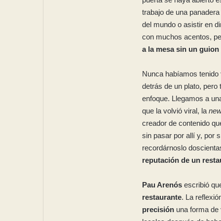
trabajo de una panadera 
del mundo o asistir en d
con muchos acentos, per
a la mesa sin un guion
Nunca habíamos tenido
detrás de un plato, per
enfoque. Llegamos a un
que la volvió viral, la
new
creador de contenido qu
sin pasar por allí y, por
recordárnoslo doscien
reputación de un resta
Pau Arenós
escribió q
restaurante
. La reflex
precisión
una forma de 