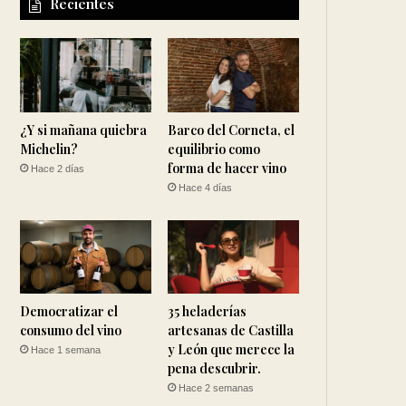
Recientes
¿Y si mañana quiebra
Barco del Corneta, el
Michelin?
equilibrio como
forma de hacer vino
Hace 2 días
Hace 4 días
Democratizar el
35 heladerías
consumo del vino
artesanas de Castilla
y León que merece la
Hace 1 semana
pena descubrir.
Hace 2 semanas