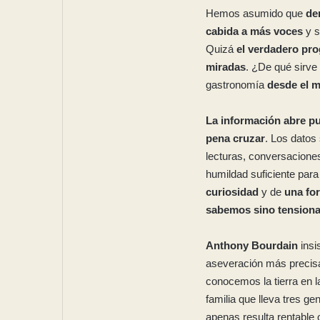
Hemos asumido que
de
cabida a más voces
y s
Quizá
el verdadero prog
miradas
. ¿De qué sirv
gastronomía
desde el 
La información abre pu
pena cruzar
. Los datos
lecturas, conversacione
humildad suficiente para
curiosidad
y de
una fo
sabemos sino tensiona
Anthony Bourdain
insi
aseveración más precis
conocemos la tierra en l
familia que lleva tres 
apenas resulta rentable o