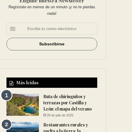
Engulle nuestra Newsletter
Regístrate en menos de un minuto ¡y no te pierdas
nada!
Más leídas
Ruta de chiringuitos y
terrazas por Castilla y
León: el mapa del verano
28 de julio de 2025
Restaurantes rurales y
vuelta a la tierra: la