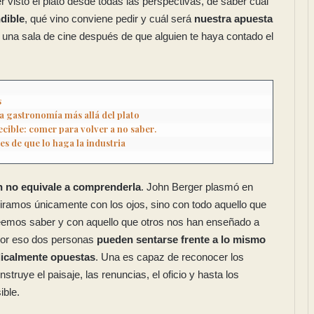
 visto el plato desde todas las perspectivas, de saber cuál
dible
, qué vino conviene pedir y cuál será
nuestra apuesta
 una sala de cine después de que alguien te haya contado el
s
a gastronomía más allá del plato
es de que lo haga la industria
n no equivale a comprenderla
. John Berger plasmó en
ramos únicamente con los ojos, sino con todo aquello que
eemos saber y con aquello que otros nos han enseñado a
Por eso dos personas
pueden sentarse frente a lo mismo
adicalmente opuestas
. Una es capaz de reconocer los
nstruye el paisaje, las renuncias, el oficio y hasta los
ible.