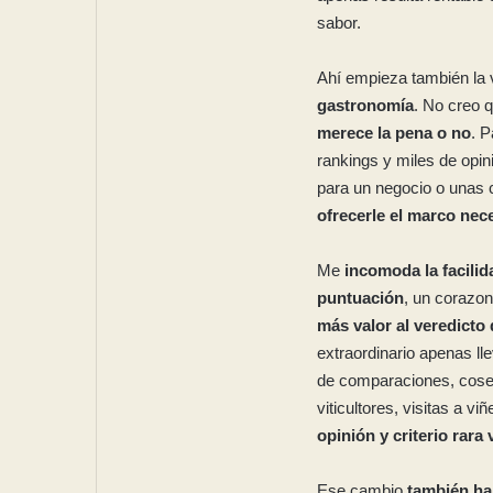
sabor.
Ahí empieza también la
gastronomía
. No creo 
merece la pena o no
. P
rankings y miles de opin
para un negocio o unas 
ofrecerle el marco nec
Me
incomoda la facili
puntuación
, un corazo
más valor al veredicto 
extraordinario apenas ll
de comparaciones, cose
viticultores, visitas a 
opinión y criterio rara
Ese cambio
también ha