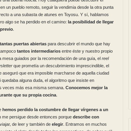
en un pueblo remoto, seguir la vendimia desde la otra punta
irecto a una subasta de atunes en Toyosu. Y sí, hablamos
o algo se ha perdido en el camino:
la posibilidad de llegar
 previo
.
tantas puertas abiertas
para descubrir el mundo que hay
o tampoco
tantos intermediarios
entre éste y nuestro propio
a mesa guiados por la recomendación de una guía, el
reel
sletter
que prometía un descubrimiento imprescindible, el
e aseguró que era imposible marcharse de aquella ciudad
 si quedaba alguna duda, el algoritmo que insiste en
tas veces más esa misma semana.
Conocemos mejor la
urante que su propia cocina
.
ue
hemos perdido la costumbre de llegar vírgenes a un
ión me persigue desde entonces porque
describe con
viajar, de leer y también de
elegir
. Entramos en muchos