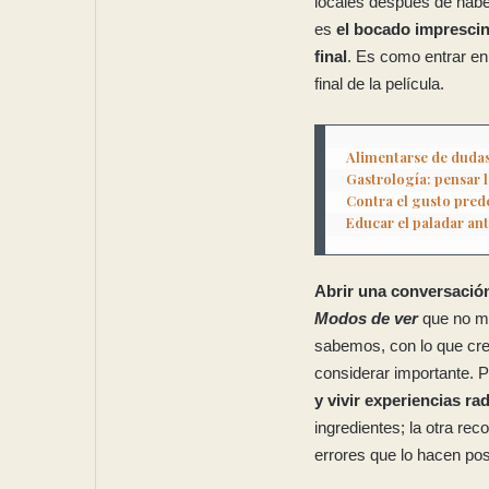
locales después de haber
es
el bocado imprescin
final
. Es como entrar en
final de la película.
Alimentarse de duda
Gastrología: pensar l
Educar el paladar ant
Abrir una conversació
Modos de ver
que no mi
sabemos, con lo que cr
considerar importante. 
y vivir experiencias r
ingredientes; la otra reco
errores que lo hacen pos