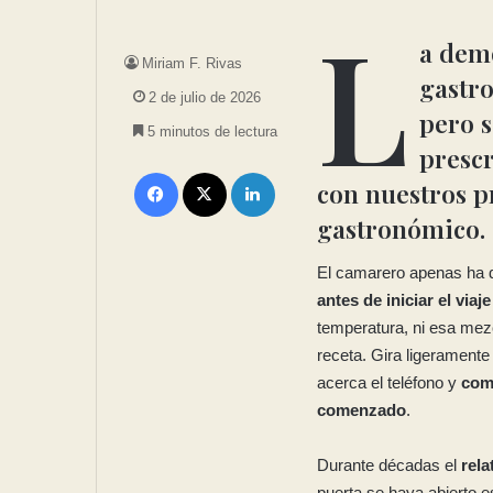
L
a
demo
Miriam F. Rivas
gastro
2 de julio de 2026
pero 
5 minutos de lectura
prescr
con nuestros p
gastronómico.
El camarero apenas ha d
antes de iniciar el via
temperatura, ni esa mezcl
receta. Gira ligeramente
acerca el teléfono y
comi
comenzado
.
Durante décadas el
rela
puerta se haya abierto e