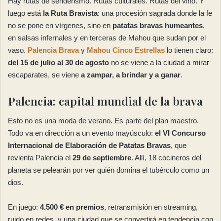
Hay rutas de senderismo. Rutas culturales. Rutas del vino. Y
luego está
la Ruta Bravista
: una procesión sagrada donde la fe
no se pone en vírgenes, sino en
patatas bravas humeantes
,
en salsas infernales y en terceras de Mahou que sudan por el
vaso.
Palencia Brava
y
Mahou Cinco Estrellas
lo tienen claro:
del 15 de julio al 30 de agosto
no se viene a la ciudad a mirar
escaparates, se viene
a zampar, a brindar y a ganar
.
Palencia: capital mundial de la brava
Esto no es una moda de verano. Es parte del plan maestro.
Todo va en dirección a un evento mayúsculo:
el VI Concurso
Internacional de Elaboración de Patatas Bravas
, que
revienta Palencia el
29 de septiembre
. Allí, 18 cocineros del
planeta se pelearán por ver quién domina el tubérculo como un
dios.
En juego:
4.500 € en premios
, retransmisión en streaming,
ruido en redes, y una ciudad que se convertirá en tendencia con