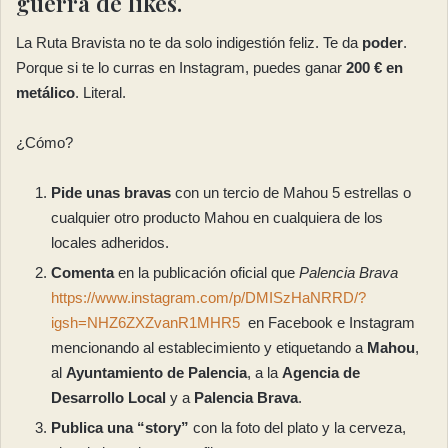
guerra de likes.
La Ruta Bravista no te da solo indigestión feliz. Te da
poder
.
Porque si te lo curras en Instagram, puedes ganar
200 € en
metálico
. Literal.
¿Cómo?
Pide unas bravas
con un tercio de Mahou 5 estrellas o
cualquier otro producto Mahou en cualquiera de los
locales adheridos.
Comenta
en la publicación oficial que
Palencia Brava
https://www.instagram.com/p/DMISzHaNRRD/?
igsh=NHZ6ZXZvanR1MHR5
en Facebook e Instagram
mencionando al establecimiento y etiquetando a
Mahou
,
al
Ayuntamiento de Palencia
, a la
Agencia de
Desarrollo Local
y a
Palencia Brava
.
Publica una “story”
con la foto del plato y la cerveza,