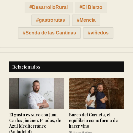
DesarrolloRural
El Bierzo
gastrorutas
Mencía
Senda de las Cantinas
viñedos
Relacionados
El gusto es suyo con Juan
Barco del Corneta, el
Carlos Jiménez Pradas, de
equilibrio como forma de
Azul Mediterráneo
hacer vino
(Valladolid)