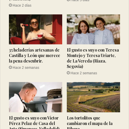
Hace 5 días
Hace 2 días
35 heladerías artesanas de
El gusto es suyo con Teresa
Castilla y León que merece
Montejo y Teresa Uriarte,
la pena descubrir.
de La Vereda (Riaza,
Segovia)
Hace 2 semanas
Hace 2 semanas
El gusto es suyo con Víctor
Los tortolitos que
Pérez Pelaz de Casa del
cambiaron el mapa de la
Arte (Simancas, Valladolid)
Ribera