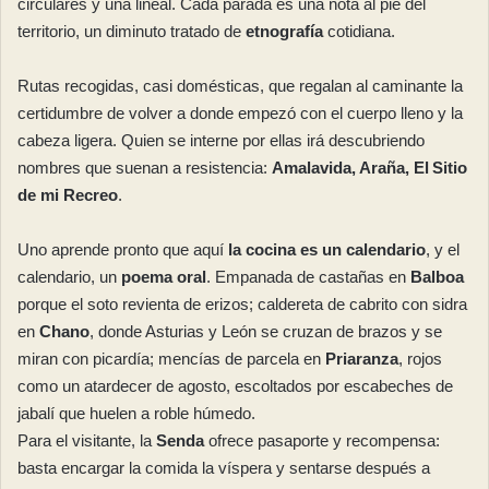
circulares y una lineal. Cada parada es una nota al pie del
territorio, un diminuto tratado de
etnografía
cotidiana.
Rutas recogidas, casi domésticas, que regalan al caminante la
certidumbre de volver a donde empezó con el cuerpo lleno y la
cabeza ligera. Quien se interne por ellas irá descubriendo
nombres que suenan a resistencia:
Amalavida, Araña, El Sitio
de mi Recreo
.
Uno aprende pronto que aquí
la cocina es un calendario
, y el
calendario, un
poema oral
. Empanada de castañas en
Balboa
porque el soto revienta de erizos; caldereta de cabrito con sidra
en
Chano
, donde Asturias y León se cruzan de brazos y se
miran con picardía; mencías de parcela en
Priaranza
, rojos
como un atardecer de agosto, escoltados por escabeches de
jabalí que huelen a roble húmedo.
Para el visitante, la
Senda
ofrece pasaporte y recompensa:
basta encargar la comida la víspera y sentarse después a