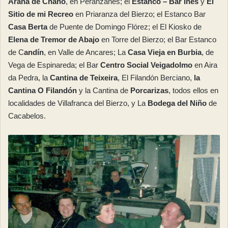
Araña de Chano
, en Peranzanes; el
Estanco – Bar Inés
y
El
Sitio de mi Recreo
en Priaranza del Bierzo; el Estanco Bar
Casa Berta
de Puente de Domingo Flórez; el El Kiosko de
Elena de Tremor de Abajo
en Torre del Bierzo; el Bar Estanco
de C
andín
, en Valle de Ancares; La
Casa Vieja en Burbia
, de
Vega de Espinareda; el Bar
Centro Social Veigadolmo
en Aira
da Pedra, la
Cantina de Teixeira
, El Filandón Berciano,
la
Cantina O Filandón
y la Cantina de
Porcarizas
, todos ellos en
localidades de Villafranca del Bierzo, y La
Bodega del Niño
de
Cacabelos.