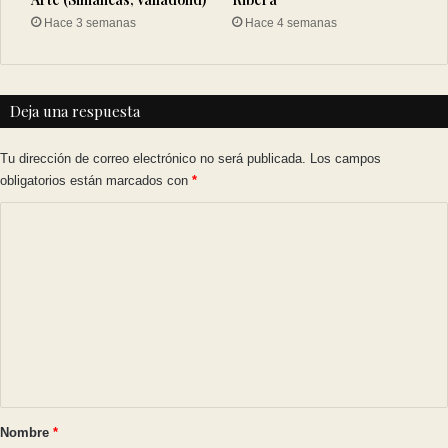
Hace 3 semanas
Hace 4 semanas
Deja una respuesta
Tu dirección de correo electrónico no será publicada.
Los campos
obligatorios están marcados con
*
C
o
m
e
n
t
a
r
Nombre
*