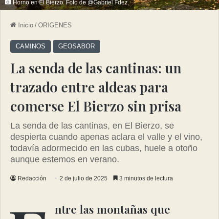
Horno en El Bierzo. Foto de @Gabriel Fdez.
Inicio
/
ORIGENES
CAMINOS
GEOSABOR
La senda de las cantinas: un
trazado entre aldeas para
comerse El Bierzo sin prisa
La senda de las cantinas, en El Bierzo, se
despierta cuando apenas aclara el valle y el vino,
todavía adormecido en las cubas, huele a otoño
aunque estemos en verano.
Redacción
2 de julio de 2025
3 minutos de lectura
ntre las montañas que