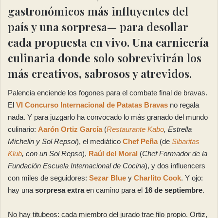
gastronómicos más influyentes del
país y una sorpresa— para desollar
cada propuesta en vivo. Una carnicería
culinaria donde solo sobrevivirán los
más creativos, sabrosos y atrevidos.
Palencia enciende los fogones para el combate final de bravas.
El
VI Concurso Internacional de Patatas Bravas
no regala
nada. Y para juzgarlo ha convocado lo más granado del mundo
culinario:
Aarón Ortiz García
(
Restaurante Kabo
, Estrella
Michelin y Sol Repsol
), el mediático
Chef Peña
(de
Sibaritas
Klub
, con un Sol Repso
),
Raúl del Moral
(
Chef Formador de la
Fundación Escuela Internacional de Cocina
), y dos influencers
con miles de seguidores:
Sezar Blue
y
Charlito Cook
. Y ojo:
hay una
sorpresa extra
en camino para el
16 de septiembre
.
No hay titubeos: cada miembro del jurado trae filo propio. Ortiz,