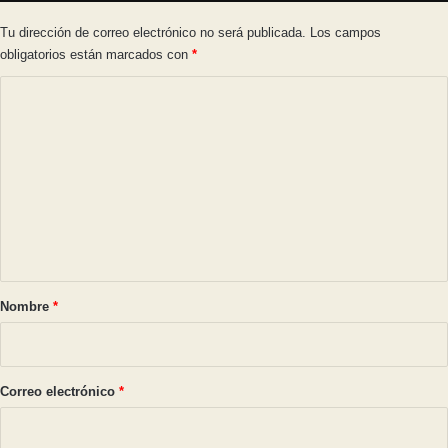
Tu dirección de correo electrónico no será publicada.
Los campos
obligatorios están marcados con
*
C
o
m
e
n
t
a
r
Nombre
*
i
o
*
Correo electrónico
*