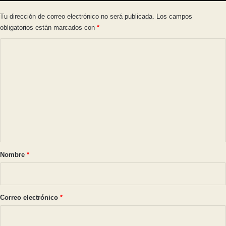
Tu dirección de correo electrónico no será publicada.
Los campos
obligatorios están marcados con
*
C
o
m
e
n
t
a
r
Nombre
*
i
o
*
Correo electrónico
*