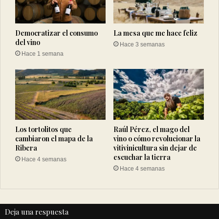
Democratizar el consumo
La mesa que me hace feliz
del vino
Hace 3 semanas
Hace 1 semana
Los tortolitos que
Raúl Pérez, el mago del
cambiaron el mapa de la
vino o cómo revolucionar la
Ribera
vitivinicultura sin dejar de
escuchar la tierra
Hace 4 semanas
Hace 4 semanas
Deja una respuesta