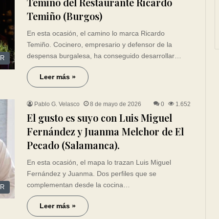
Temiño del Restaurante Ricardo
Temiño (Burgos)
En esta ocasión, el camino lo marca Ricardo
Temiño. Cocinero, empresario y defensor de la
despensa burgalesa, ha conseguido desarrollar…
R
Leer más »
Pablo G. Velasco
8 de mayo de 2026
0
1.652
El gusto es suyo con Luis Miguel
Fernández y Juanma Melchor de El
Pecado (Salamanca).
En esta ocasión, el mapa lo trazan Luis Miguel
Fernández y Juanma. Dos perfiles que se
complementan desde la cocina…
R
Leer más »