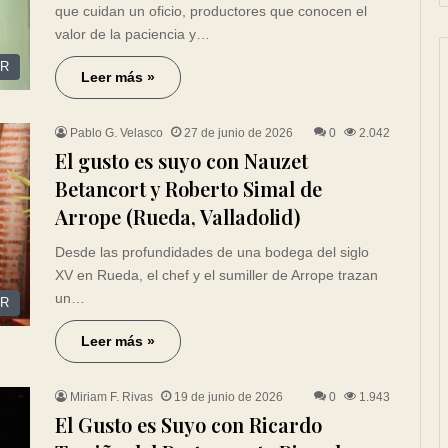
que cuidan un oficio, productores que conocen el
valor de la paciencia y…
R
Leer más »
Pablo G. Velasco
27 de junio de 2026
0
2.042
El gusto es suyo con Nauzet
Betancort y Roberto Simal de
Arrope (Rueda, Valladolid)
Desde las profundidades de una bodega del siglo
XV en Rueda, el chef y el sumiller de Arrope trazan
un…
R
Leer más »
Miriam F. Rivas
19 de junio de 2026
0
1.943
El Gusto es Suyo con Ricardo