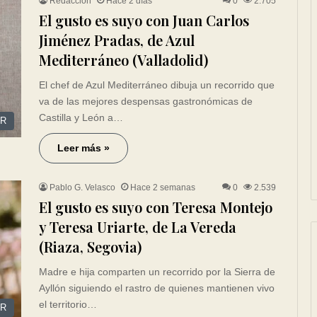
Redacción
Hace 2 días
0
2.705
El gusto es suyo con Juan Carlos
Jiménez Pradas, de Azul
Mediterráneo (Valladolid)
El chef de Azul Mediterráneo dibuja un recorrido que
va de las mejores despensas gastronómicas de
Castilla y León a…
R
Leer más »
Pablo G. Velasco
Hace 2 semanas
0
2.539
El gusto es suyo con Teresa Montejo
y Teresa Uriarte, de La Vereda
(Riaza, Segovia)
Madre e hija comparten un recorrido por la Sierra de
Ayllón siguiendo el rastro de quienes mantienen vivo
el territorio…
R