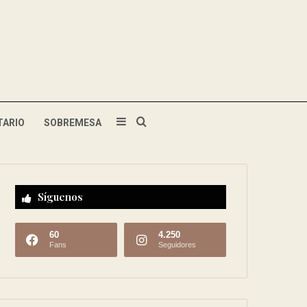
TARIO
SOBREMESA
Síguenos
60
4.250
Fans
Seguidores