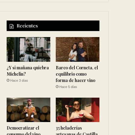
Recientes
¿Y si mañana quiebra
Barco del Corneta, el
Michelin?
equilibrio como
forma de hacer vino
Hace 3 días
Hace 5 días
Democratizar el
35 heladerías
consumo del vino
artesanas de Castilla