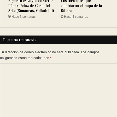
El gusto es suyo con Víctor
Los tortolitos que
Pérez Pelaz de Casa del
cambiaron el mapa de la
Arte (Simancas, Valladolid)
Ribera
Hace 3 semanas
Hace 4 semanas
Deja una respuesta
Tu dirección de correo electrónico no será publicada.
Los campos
obligatorios están marcados con
*
C
o
m
e
n
t
a