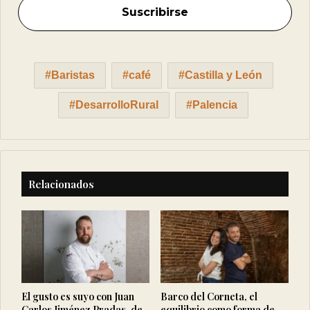
Baristas
café
Castilla y León
DesarrolloRural
Palencia
Relacionados
El gusto es suyo con Juan
Barco del Corneta, el
Carlos Jiménez Pradas, de
equilibrio como forma de