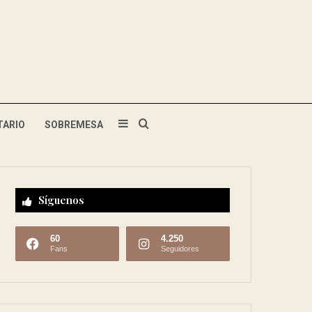
TARIO
SOBREMESA
Síguenos
60
4.250
Fans
Seguidores