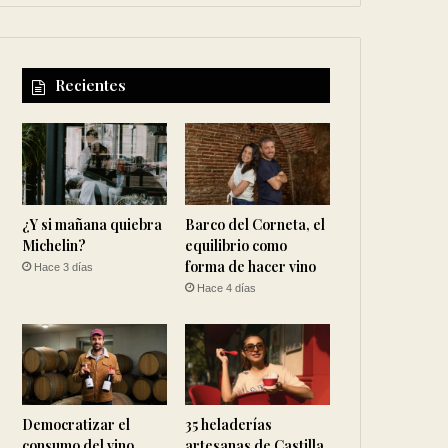
Recientes
¿Y si mañana quiebra
Barco del Corneta, el
Michelin?
equilibrio como
forma de hacer vino
Hace 3 días
Hace 4 días
Democratizar el
35 heladerías
consumo del vino
artesanas de Castilla