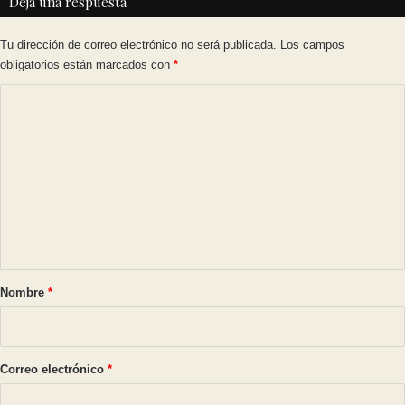
Deja una respuesta
Tu dirección de correo electrónico no será publicada.
Los campos
obligatorios están marcados con
*
C
o
m
e
n
t
a
r
Nombre
*
i
o
*
Correo electrónico
*