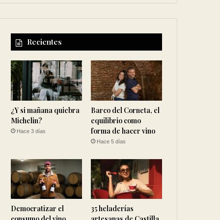
Recientes
¿Y si mañana quiebra
Barco del Corneta, el
Michelin?
equilibrio como
forma de hacer vino
Hace 3 días
Hace 5 días
Democratizar el
35 heladerías
consumo del vino
artesanas de Castilla