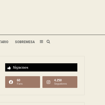
TARIO
SOBREMESA
Síguenos
60
4.250
Fans
Seguidores