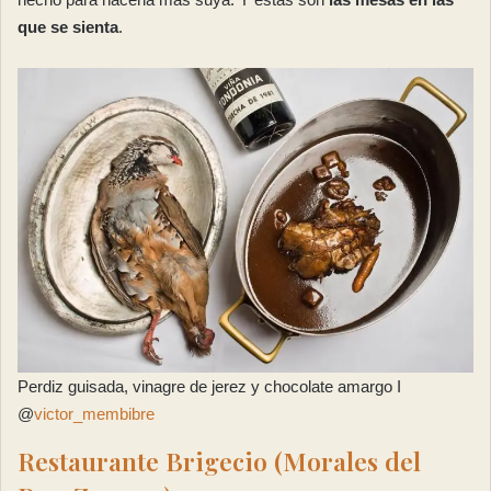
que se sienta
.
Perdiz guisada, vinagre de jerez y chocolate amargo I
@
victor_membibre
Restaurante Brigecio (Morales del