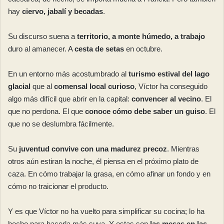
hay
ciervo, jabalí y becadas
.
Su discurso suena a
territorio, a monte húmedo, a trabajo
duro al amanecer. A
cesta de setas
en octubre.
En un entorno más acostumbrado al
turismo estival del lago
glacial
que al
comensal local curioso
, Víctor ha conseguido
algo más difícil que abrir en la capital:
convencer al vecino
. El
que no perdona. El que
conoce cómo debe saber un guiso
. El
que no se deslumbra fácilmente.
Su
juventud convive con una madurez precoz
. Mientras
otros aún estiran la noche, él piensa en el próximo plato de
caza. En cómo trabajar la grasa, en cómo afinar un fondo y en
cómo no traicionar el producto.
Y es que Víctor no ha vuelto para simplificar su cocina; lo ha
hecho para hacerla más suya. Y estas son
las mesas en las