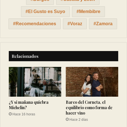
El Gusto es Suyo
Membibre
Recomendaciones
Voraz
Zamora
Relacionados
¿Y si mañana quiebra
Barco del Corneta, el
Michelin?
equilibrio como forma de
hacer vino
Hace 16 horas
Hace 2 días