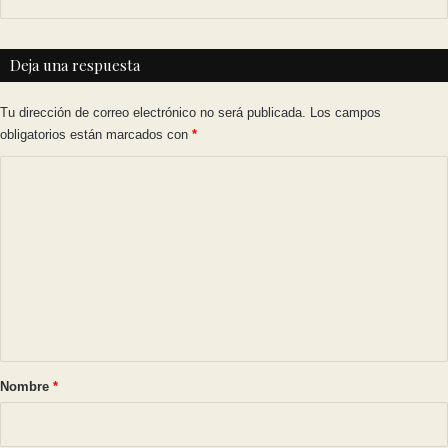
Deja una respuesta
Tu dirección de correo electrónico no será publicada.
Los campos
obligatorios están marcados con
*
C
o
m
e
n
t
a
r
Nombre
*
i
o