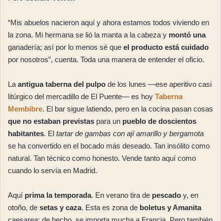
“Mis abuelos nacieron aquí y ahora estamos todos viviendo en
la zona. Mi hermana se lió la manta a la cabeza y
montó una
ganadería; así por lo menos sé que
el producto está cuidado
por nosotros”, cuenta. Toda una manera de entender el oficio.
La
antigua taberna del pulpo
de los lunes —ese aperitivo casi
litúrgico del mercadillo de El Puente— es hoy
Taberna
Membibre
. El bar sigue latiendo, pero en la cocina pasan cosas
que no estaban previstas
para un
pueblo de doscientos
habitantes
. El
tartar de gambas con ají amarillo y bergamota
se ha convertido en el bocado más deseado. Tan insólito como
natural. Tan técnico como honesto. Vende tanto aquí como
cuando lo servía en Madrid.
Aquí
prima la temporada
. En verano tira de
pescado
y, en
otoño, de
setas y caza
. Esta es zona de
boletus y Amanita
caesarea; de hecho, se importa mucha a Francia. Pero también