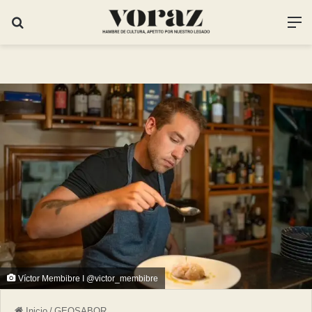
Víctor Membibre I @victor_membibre
Inicio
/
GEOSABOR