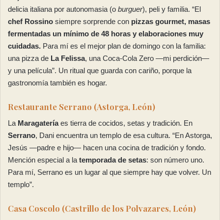
delicia italiana por autonomasia (o
burguer
), peli y familia. “El
chef Rossino
siempre sorprende con
pizzas gourmet, masas
fermentadas un mínimo de 48 horas y elaboraciones muy
cuidadas.
Para mí es el mejor plan de domingo con la familia:
una pizza de
La Felissa
, una Coca-Cola Zero —mi perdición—
y una película”. Un ritual que guarda con cariño, porque la
gastronomía también es hogar.
Restaurante Serrano (Astorga, León)
La
Maragatería
es tierra de cocidos, setas y tradición. En
Serrano
, Dani encuentra un templo de esa cultura. “En Astorga,
Jesús —padre e hijo— hacen una cocina de tradición y fondo.
Mención especial a la
temporada de setas
: son número uno.
Para mí, Serrano es un lugar al que siempre hay que volver. Un
templo”.
Casa Coscolo (Castrillo de los Polvazares, León)