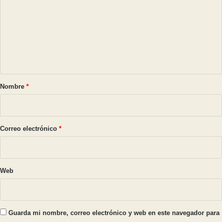
m
e
n
t
a
r
Nombre
*
i
o
*
Correo electrónico
*
Web
Guarda mi nombre, correo electrónico y web en este navegador para