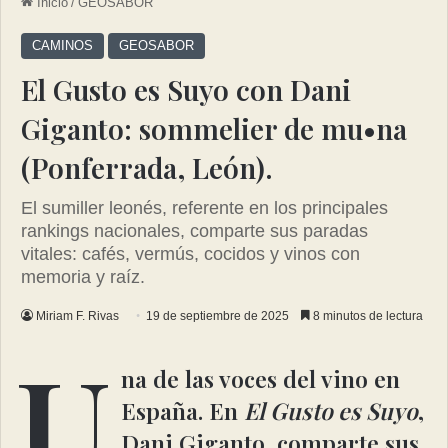
Inicio
/
GEOSABOR
CAMINOS
GEOSABOR
El Gusto es Suyo con Dani
Giganto: sommelier de mu•na
(Ponferrada, León).
El sumiller leonés, referente en los principales
rankings nacionales, comparte sus paradas
vitales: cafés, vermús, cocidos y vinos con
memoria y raíz.
Miriam F. Rivas
19 de septiembre de 2025
8 minutos de lectura
U
na de las voces del vino en
España. En
El Gusto es Suyo
,
Dani Giganto, comparte sus