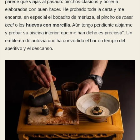
parece que viajas al pasado: pinchos clásicos y bollería
elaborados con buen hacer. He probado toda la carta y me
encanta, en especial el bocadito de merluza, el pincho de
roast
beef
o los
huevos con morcilla
. Aún tengo pendiente alojarme
y probar su piscina interior, que me han dicho es preciosa”. Un
emblema de autovía que ha convertido el bar en templo del
aperitivo y el descanso.