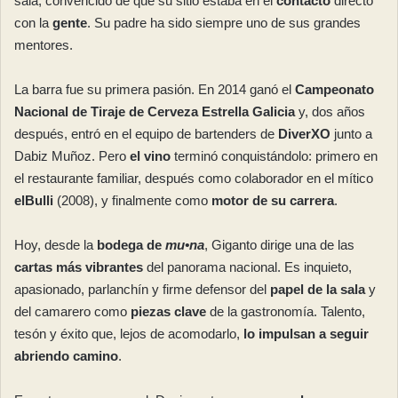
sala, convencido de que su sitio estaba en el
contacto
directo
con la
gente
. Su padre ha sido siempre uno de sus grandes
mentores.
La barra fue su primera pasión. En 2014 ganó el
Campeonato
Nacional de Tiraje de Cerveza Estrella Galicia
y, dos años
después, entró en el equipo de bartenders de
DiverXO
junto a
Dabiz Muñoz. Pero
el vino
terminó conquistándolo: primero en
el restaurante familiar, después como colaborador en el mítico
elBulli
(2008), y finalmente como
motor de su carrera
.
Hoy, desde la
bodega de
mu•na
, Giganto dirige una de las
cartas más vibrantes
del panorama nacional. Es inquieto,
apasionado, parlanchín y firme defensor del
papel de la sala
y
del camarero como
piezas clave
de la gastronomía. Talento,
tesón y éxito que, lejos de acomodarlo,
lo impulsan a seguir
abriendo camino
.