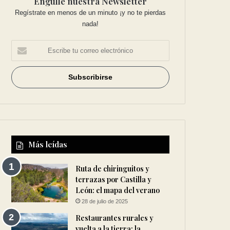
Engulle nuestra Newsletter
Regístrate en menos de un minuto ¡y no te pierdas
nada!
Más leídas
Ruta de chiringuitos y
terrazas por Castilla y
León: el mapa del verano
28 de julio de 2025
Restaurantes rurales y
vuelta a la tierra: la