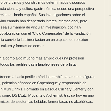
mo percibimos y construimos determinados discursos
ecta ciencia y cultura gastronómica desde una perspectiva
relato culinario español. Sus investigaciones sobre el
vino canario han despertado interés internacional, pero
 sea su manera de vincular investigación, cocina y
 colaboración con el “Ciclo Comensales” de la Fundación
ia convierte la alimentación en un espacio de reflexión
o, cultura y formas de comer.
omía como algo mucho más amplio que una profesión
odos los perfiles castellanoleoneses de la lista.
ronomía hacia perfiles híbridos también aparece en figuras
a
, palentino afincado en Copenhague y responsable de
 en Muri Drinks. Formado en Basque Culinary Center y con
s como DSTAgE, Mugaritz o Alchemist, trabaja hoy en uno
micos del sector: las bebidas fermentadas no alcohólicas.