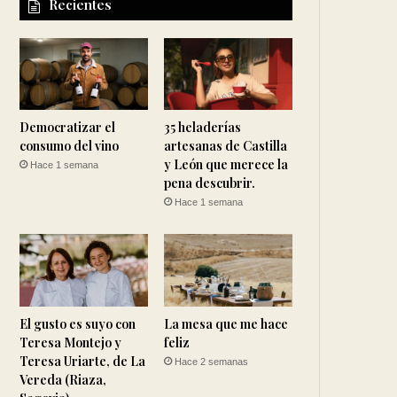
Recientes
Democratizar el
35 heladerías
consumo del vino
artesanas de Castilla
y León que merece la
Hace 1 semana
pena descubrir.
Hace 1 semana
El gusto es suyo con
La mesa que me hace
Teresa Montejo y
feliz
Teresa Uriarte, de La
Hace 2 semanas
Vereda (Riaza,