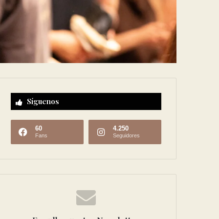
Síguenos
60
4.250
Fans
Seguidores