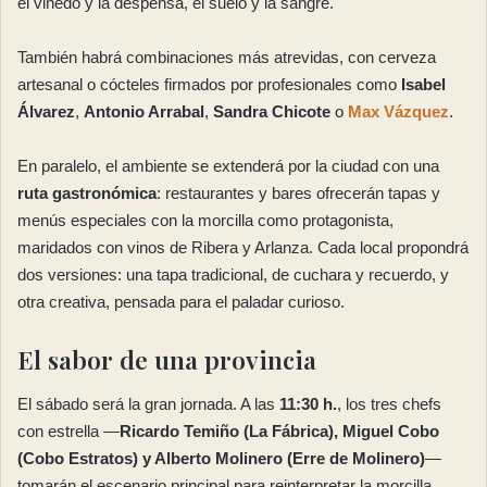
el viñedo y la despensa, el suelo y la sangre.
También habrá combinaciones más atrevidas, con cerveza
artesanal o cócteles firmados por profesionales como
Isabel
Álvarez
,
Antonio Arrabal
,
Sandra Chicote
o
Max Vázquez
.
En paralelo, el ambiente se extenderá por la ciudad con una
ruta gastronómica
: restaurantes y bares ofrecerán tapas y
menús especiales con la morcilla como protagonista,
maridados con vinos de Ribera y Arlanza. Cada local propondrá
dos versiones: una tapa tradicional, de cuchara y recuerdo, y
otra creativa, pensada para el paladar curioso.
El sabor de una provincia
El sábado será la gran jornada. A las
11:30 h.
, los tres chefs
con estrella —
Ricardo Temiño (La Fábrica)
,
Miguel Cobo
(Cobo Estratos)
y
Alberto Molinero (Erre de Molinero)
—
tomarán el escenario principal para reinterpretar la morcilla