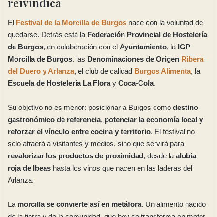
reivindica
El
Festival de la Morcilla de Burgos
nace con la voluntad de
quedarse. Detrás está la
Federación Provincial de Hostelería
de Burgos
, en colaboración con el
Ayuntamiento
, la
IGP
Morcilla de Burgos
, las
Denominaciones de Origen
Ribera
del Duero
y Arlanza
, el club de calidad
Burgos Alimenta
, la
Escuela de Hostelería La Flora
y
Coca-Cola
.
Su objetivo no es menor: posicionar a Burgos como
destino
gastronómico de referencia
,
potenciar la economía local y
reforzar el vínculo entre cocina y territorio
. El festival no
solo atraerá a visitantes y medios, sino que servirá para
revalorizar los productos de proximidad
, desde la
alubia
roja de Ibeas
hasta los vinos que nacen en las laderas del
Arlanza.
La
morcilla se convierte así en metáfora
. Un alimento nacido
de la tierra y de la comunidad, que hoy se transforma en motor