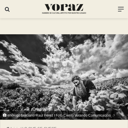
enólogo berciano Raúl Pérez I Foto Ciento Volando Comunicación