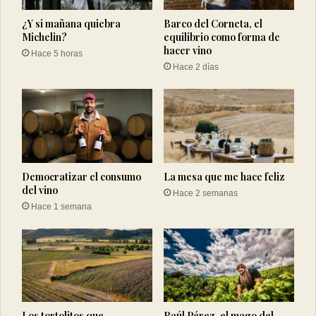
¿Y si mañana quiebra
Barco del Corneta, el
Michelin?
equilibrio como forma de
hacer vino
Hace 5 horas
Hace 2 días
Democratizar el consumo
La mesa que me hace feliz
del vino
Hace 2 semanas
Hace 1 semana
Los tortolitos que
Raúl Pérez, el mago del