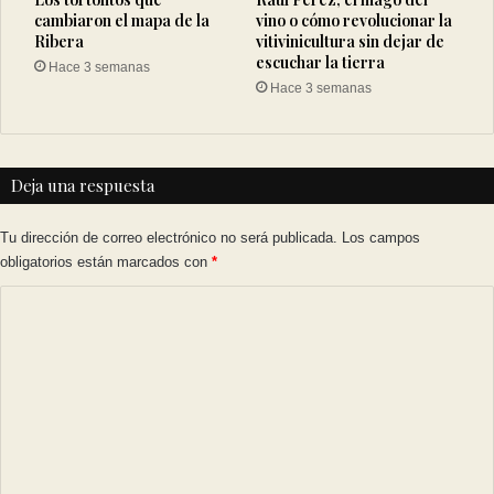
cambiaron el mapa de la
vino o cómo revolucionar la
Ribera
vitivinicultura sin dejar de
escuchar la tierra
Hace 3 semanas
Hace 3 semanas
Deja una respuesta
Tu dirección de correo electrónico no será publicada.
Los campos
obligatorios están marcados con
*
C
o
m
e
n
t