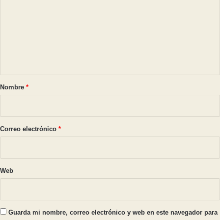
m
e
n
t
a
r
Nombre
*
i
o
*
Correo electrónico
*
Web
Guarda mi nombre, correo electrónico y web en este navegador para