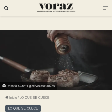
Desafío XChef I @cervezas1906.es
Inicio
/
LO QUE SE CUECE
LO QUE SE CUECE