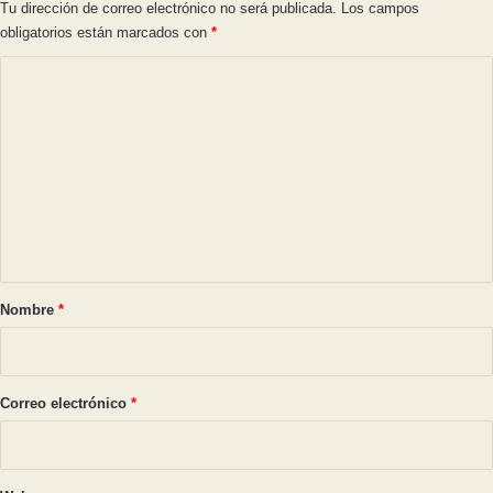
Tu dirección de correo electrónico no será publicada.
Los campos
obligatorios están marcados con
*
C
o
m
e
n
t
a
r
Nombre
*
i
o
*
Correo electrónico
*