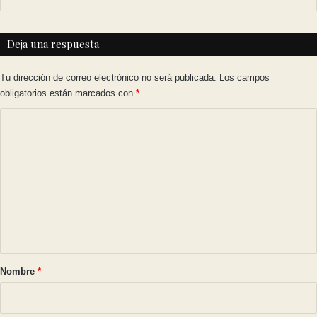
Deja una respuesta
Tu dirección de correo electrónico no será publicada.
Los campos
obligatorios están marcados con
*
C
o
m
e
n
t
a
r
Nombre
*
i
o