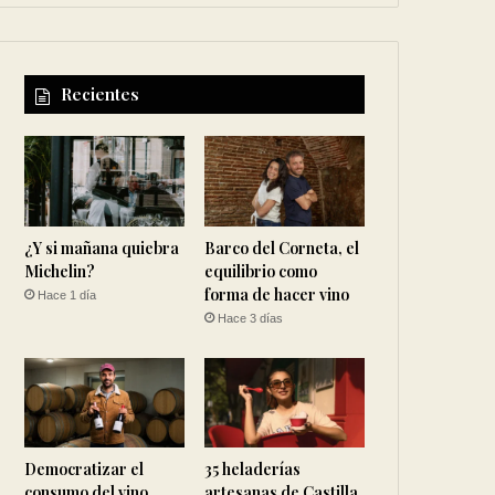
Recientes
¿Y si mañana quiebra
Barco del Corneta, el
Michelin?
equilibrio como
forma de hacer vino
Hace 1 día
Hace 3 días
Democratizar el
35 heladerías
consumo del vino
artesanas de Castilla