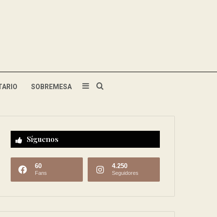
TARIO
SOBREMESA
Síguenos
60
4.250
Fans
Seguidores