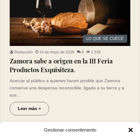
LO QUE SE CUECE
Redacción
14 de mayo de 2026
0
2.339
Zamora sabe a origen en la III Feria
Productos Exquisiteza.
Acercar al público a quienes hacen posible que Zamora
conserve una despensa reconocible, ligada a su tierra y a
sus…
Leer más »
Gestionar consentimiento