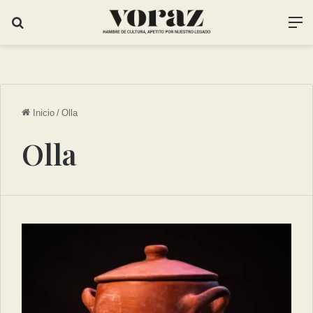
Inicio
/
Olla
Olla