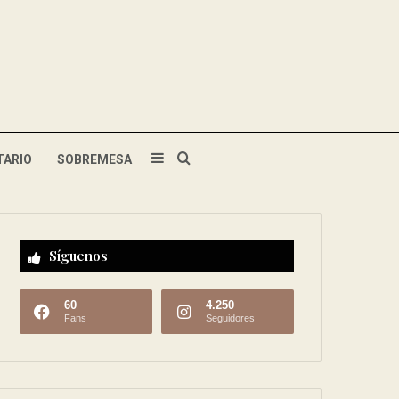
TARIO
SOBREMESA
Síguenos
60
4.250
Fans
Seguidores