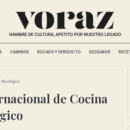
S
CAMINOS
BOCADO Y VEREDICTO
GEOSABOR
RECE
o Micológico
rnacional de Cocina
gico