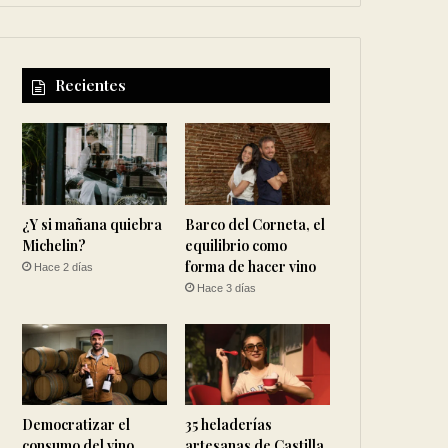
Recientes
¿Y si mañana quiebra
Barco del Corneta, el
Michelin?
equilibrio como
forma de hacer vino
Hace 2 días
Hace 3 días
Democratizar el
35 heladerías
consumo del vino
artesanas de Castilla