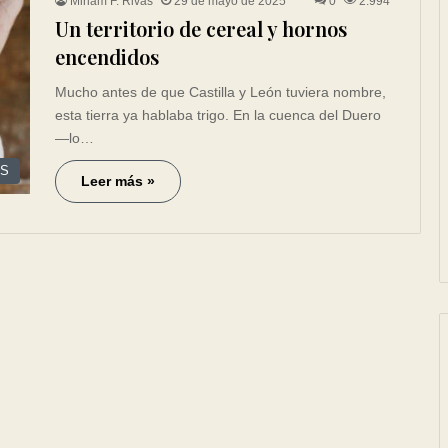
Miriam F. Rivas
29 de mayo de 2025
0
2.994
Un territorio de cereal y hornos
encendidos
Mucho antes de que Castilla y León tuviera nombre,
esta tierra ya hablaba trigo. En la cuenca del Duero
—lo…
ES
Leer más »