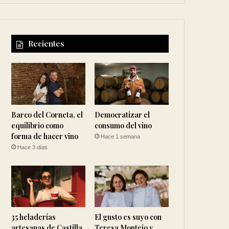
Recientes
Barco del Corneta, el
Democratizar el
equilibrio como
consumo del vino
forma de hacer vino
Hace 1 semana
Hace 3 días
35 heladerías
El gusto es suyo con
artesanas de Castilla
Teresa Montejo y