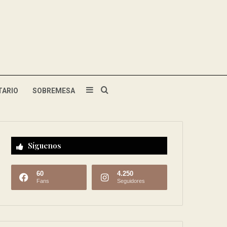
TARIO
SOBREMESA
Síguenos
60
4.250
Fans
Seguidores