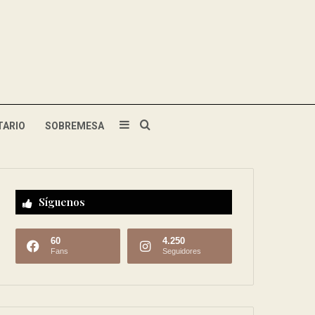
TARIO
SOBREMESA
Síguenos
60
4.250
Fans
Seguidores