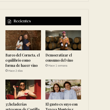
Recientes
Barco del Corneta, el
Democratizar el
equilibrio como
consumo del vino
forma de hacer vino
Hace 1 semana
Hace 2 días
35 heladerías
El gusto es suyo con
artesanas de Castilla
Teresa Montejo y