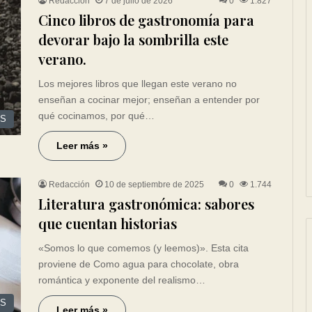
Redacción
7 de julio de 2026
0
1.827
Cinco libros de gastronomía para
devorar bajo la sombrilla este
verano.
Los mejores libros que llegan este verano no
enseñan a cocinar mejor; enseñan a entender por
qué cocinamos, por qué…
ES
Leer más »
Redacción
10 de septiembre de 2025
0
1.744
Literatura gastronómica: sabores
que cuentan historias
«Somos lo que comemos (y leemos)». Esta cita
proviene de Como agua para chocolate, obra
romántica y exponente del realismo…
ES
Leer más »