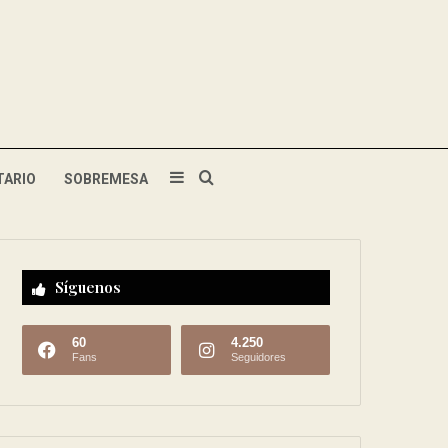
TARIO
SOBREMESA
Síguenos
60
4.250
Fans
Seguidores