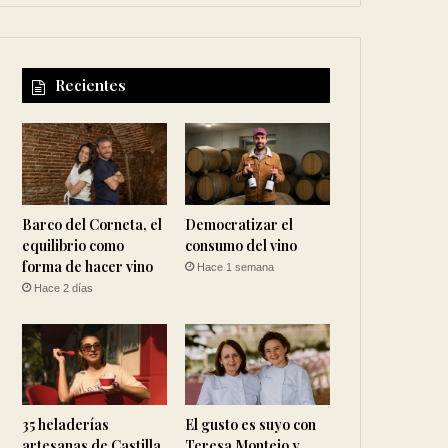
Recientes
Barco del Corneta, el
Democratizar el
equilibrio como
consumo del vino
forma de hacer vino
Hace 1 semana
Hace 2 días
35 heladerías
El gusto es suyo con
artesanas de Castilla
Teresa Montejo y