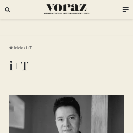
Inicio
/
i+T
i+T