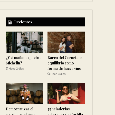
Recientes
¿Y si mañana quiebra
Barco del Corneta, el
Michelin?
equilibrio como
forma de hacer vino
Hace 2 días
Hace 3 días
Democratizar el
35 heladerías
consumo del vino
artesanas de Castilla