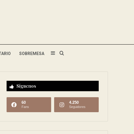
TARIO
SOBREMESA
Síguenos
60
4.250
Fans
Seguidores