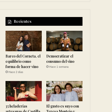
Recientes
Barco del Corneta, el
Democratizar el
equilibrio como
consumo del vino
forma de hacer vino
Hace 1 semana
Hace 2 días
35 heladerías
El gusto es suyo con
artesanas de Castilla
Teresa Montejo y