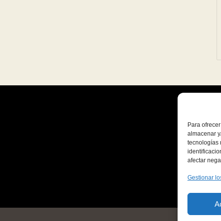
Para ofrecer
almacenar y/
tecnologías
identificaci
afectar nega
Gestionar lo
A