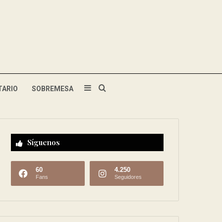
TARIO
SOBREMESA
Síguenos
60
4.250
Fans
Seguidores