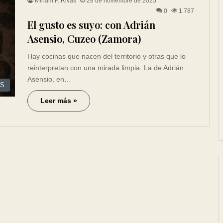
Miriam F. Rivas
28 de noviembre de 2025
0
1.787
El gusto es suyo: con Adrián
Asensio, Cuzeo (Zamora)
Hay cocinas que nacen del territorio y otras que lo
reinterpretan con una mirada limpia. La de Adrián
Asensio, en…
ES
Leer más »