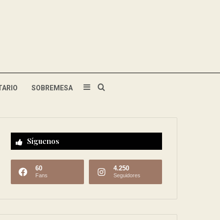
TARIO
SOBREMESA
Síguenos
60
4.250
Fans
Seguidores