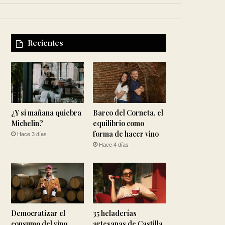
Recientes
¿Y si mañana quiebra
Barco del Corneta, el
Michelin?
equilibrio como
forma de hacer vino
Hace 3 días
Hace 4 días
Democratizar el
35 heladerías
consumo del vino
artesanas de Castilla