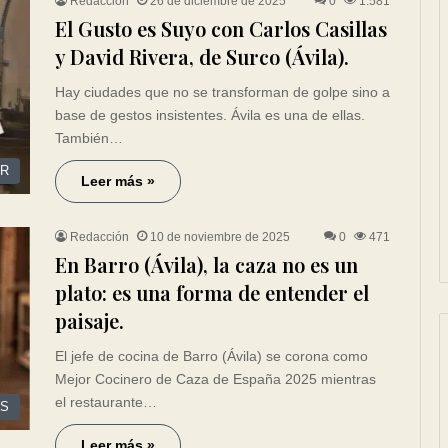
Redacción
26 de diciembre de 2025
0
1.581
El Gusto es Suyo con Carlos Casillas
y David Rivera, de Surco (Ávila).
Hay ciudades que no se transforman de golpe sino a
base de gestos insistentes. Ávila es una de ellas.
También…
R
Leer más »
Redacción
10 de noviembre de 2025
0
471
En Barro (Ávila), la caza no es un
plato: es una forma de entender el
paisaje.
El jefe de cocina de Barro (Ávila) se corona como
Mejor Cocinero de Caza de España 2025 mientras
el restaurante…
ES
Leer más »