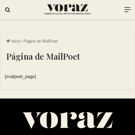
Inicio
/
Página de MailPoet
Página de MailPoet
[mailpoet_page]